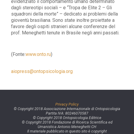
evidenziato il comportamento umano determinato
dagli stereotipi sociali – e “Tropa de Elite 2 – Gli
squadroni della morte” – dedicato ai problemi della
gioventù brasiliana. Sono state inoltre proiettate a
favore degli ospiti stranieri alcune conferenze del
prof. Meneghetti tenute in Brasile negli anni passati.
(Fonte:
www.onto.ru
)
aiopress@ontopsicologia.org
Privacy Policy
© Copyright 2018 Associazione Internazionale di Ontopsicologia
Partita IVA: 80246070587
© Copyright 2018 Ontopsicologia Editrice
© Copyright 2018 Fondazione di Ricerca Scientifica ed
Umanistica Antonio Meneghetti CH
Il materiale pubblicato in questo sito è copyright