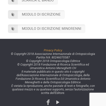
SCARICA IL BANDO
MODULO DI ISCRIZIONE
MODULO DI ISCRIZIONE MINORENNI
Privacy Policy
© Copyright 2018 Associazione Internazionale di Ontopsicologia
Partita IVA: 80246070587
© Copyright 2018 Ontopsicologia Editrice
© Copyright 2018 Fondazione di Ricerca Scientifica ed
Umanistica Antonio Meneghetti CH
Il materiale pubblicato in questo sito è copyright
dell’Associazione Internazionale di Ontopsicologia, della
Fondazione Di Ricerca Scientifica Ed Umanistica Antonio
Meneghetti e della Ontopsicologia Editrice.
È vietata la riproduzione, anche parziale di testi e fotografie, con
qualsiasi mezzo e su qualsiasi supporto, senza l’autorizzazione
scritta dell’Editore.