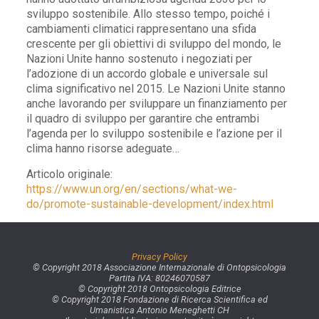
sviluppo sostenibile. Allo stesso tempo, poiché i
cambiamenti climatici rappresentano una sfida
crescente per gli obiettivi di sviluppo del mondo, le
Nazioni Unite hanno sostenuto i negoziati per
l’adozione di un accordo globale e universale sul
clima significativo nel 2015. Le Nazioni Unite stanno
anche lavorando per sviluppare un finanziamento per
il quadro di sviluppo per garantire che entrambi
l’agenda per lo sviluppo sostenibile e l’azione per il
clima hanno risorse adeguate…
Articolo originale:
https://www.un.org/en/sections/what-we-
do/promote-sustainable-development/index.html
Privacy Policy
© Copyright 2018 Associazione Internazionale di Ontopsicologia
Partita IVA: 80246070587
© Copyright 2018 Ontopsicologia Editrice
© Copyright 2018 Fondazione di Ricerca Scientifica ed
Umanistica Antonio Meneghetti CH