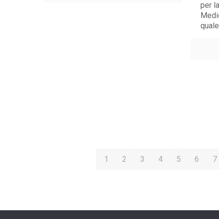
per l
Medic
quale
1
2
3
4
5
6
7