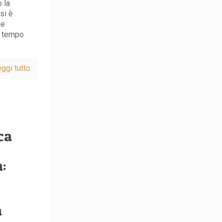
o la
si è
ne
el tempo
ggi tutto
e
ca
:
a