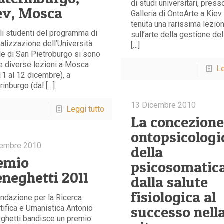
di studi universitari, press
ev, Mosca
Galleria di OntoArte a Kiev 
tenuta una rarissima lezio
li studenti del programma di
sull’arte della gestione d
alizzazione dell’Università
[…]
le di San Pietroburgo si sono
e diverse lezioni a Mosca
Le
’11 al 12 dicembre), a
rinburgo (dal […]
13 Dicembre 2010
Leggi tutto
La concezion
ontopsicologi
cembre 2010
della
emio
psicosomatica
neghetti 2011
dalla salute
fisiologica al
ndazione per la Ricerca
successo nell
tifica e Umanistica Antonio
ghetti bandisce un premio