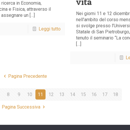
vita
a ricerca in Economia,
ina e Fisica, attraverso il
Nei giorni 11 e 12 dicembr
 assegnare un […]
nell’ambito del corso mens
si svolge presso l’Univers
Leggi tutto
Statale di San Pietroburgo,
tenuto il seminario “La co
[…]
Le
Pagina Precedente
8
9
10
11
12
13
14
15
16
17
18
Pagina Successiva