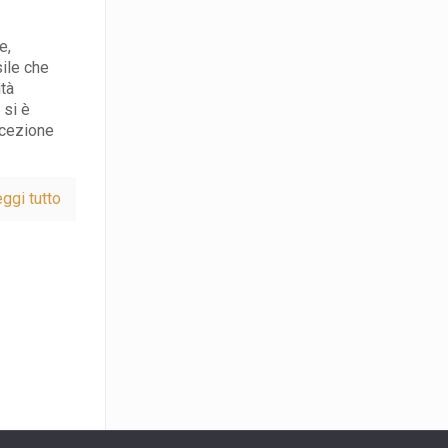
e,
ile che
ità
 si è
ncezione
ggi tutto