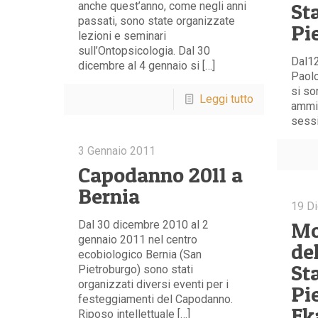
St
anche quest’anno, come negli anni
passati, sono state organizzate
Pi
lezioni e seminari
sull’Ontopsicologia. Dal 30
Dal12
dicembre al 4 gennaio si […]
Paolo
si so
Leggi tutto
ammis
sessi
3 Gennaio 2011
Capodanno 2011 a
Bernia
19 D
Mo
Dal 30 dicembre 2010 al 2
gennaio 2011 nel centro
de
ecobiologico Bernia (San
St
Pietroburgo) sono stati
organizzati diversi eventi per i
Pi
festeggiamenti del Capodanno.
Ek
Riposo intellettuale […]