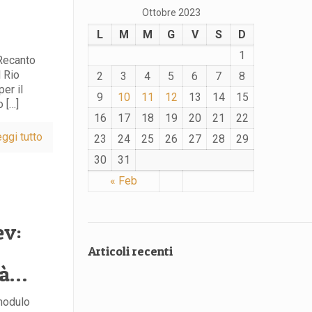
Ottobre 2023
L
M
M
G
V
S
D
1
 Recanto
l Rio
2
3
4
5
6
7
8
per il
9
10
11
12
13
14
15
 […]
16
17
18
19
20
21
22
ggi tutto
23
24
25
26
27
28
29
30
31
« Feb
ev:
Articoli recenti
tà…
 modulo