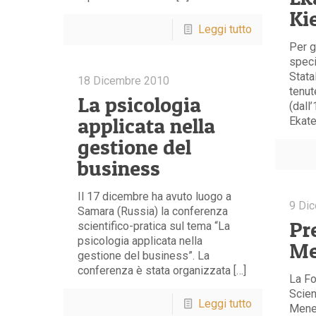
Ki
Leggi tutto
Per g
speci
Stata
18 Dicembre 2010
tenut
La psicologia
(dall
applicata nella
Ekate
gestione del
business
Il 17 dicembre ha avuto luogo a
9 Di
Samara (Russia) la conferenza
Pr
scientifico-pratica sul tema “La
psicologia applicata nella
Me
gestione del business”. La
conferenza è stata organizzata […]
La Fo
Scien
Leggi tutto
Mene