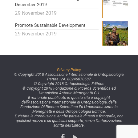
December 2019
29 November 2019
Promote Sustainable Development
29 November 2019
Privacy Policy
© Copyright 2018 Associazione Internazionale di Ontopsicologia
Partita IVA: 80246070587
© Copyright 2018 Ontopsicologia Editrice
© Copyright 2018 Fondazione di Ricerca Scientifica ed
Umanistica Antonio Meneghetti CH
Il materiale pubblicato in questo sito è copyright
dell’Associazione Internazionale di Ontopsicologia, della
Fondazione Di Ricerca Scientifica Ed Umanistica Antonio
Meneghetti e della Ontopsicologia Editrice.
È vietata la riproduzione, anche parziale di testi e fotografie, con
qualsiasi mezzo e su qualsiasi supporto, senza l’autorizzazione
scritta dell’Editore.