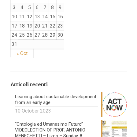
3
4
5
6
7
8
9
10
11
12
13
14
15
16
17
18
19
20
21
22
23
24
25
26
27
28
29
30
31
« Oct
Articoli recenti
Learning about sustainable development
from an early age
10 October 2023
“Ontologia ed Umanesimo Futuro”
VIDEOLECTION OF PROF. ANTONIO
MENEGHETTI – Lizori – Sunday, 8