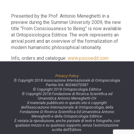
Presented by the Prof. Antonio Meneghetti in a
preview during the Summer University 2009, the new
title “From Consciousness to Being” is now available
at Ontopsicologica Editrice. The work represents an
arrival point and an overview of the formalization of
modern humanistic philosophical rationality.
Info, orders and catalogue:
www.psicoedit.com
Privacy Policy
© Copyright 2018 Associazione Internazionale di Ontopsicologia
Partita IVA: 80246070587
© Copyright 2018 Ontopsicologia Editrice
© Copyright 2018 Fondazione di Ricerca Scientifica ed
Umanistica Antonio Meneghetti CH
Il materiale pubblicato in questo sito è copyright
dell’Associazione Internazionale di Ontopsicologia, della
Fondazione Di Ricerca Scientifica Ed Umanistica Antonio
Meneghetti e della Ontopsicologia Editrice.
È vietata la riproduzione, anche parziale di testi e fotografie, con
qualsiasi mezzo e su qualsiasi supporto, senza l’autorizzazione
scritta dell’Editore.